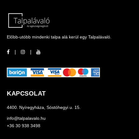
Előbb-utóbb mindenki talpa alá kerül egy Talpalávaló.
KAPCSOLAT
4400. Nyíregyháza, Sóstóhegyi u. 15.
info
@talp
alavalo.hu
+36 30 938 3498